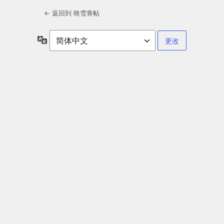
← 返回到 映雪青帖
语
言