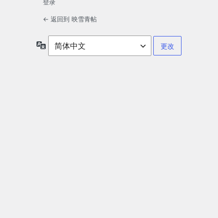
登录
← 返回到 映雪青帖
语
言