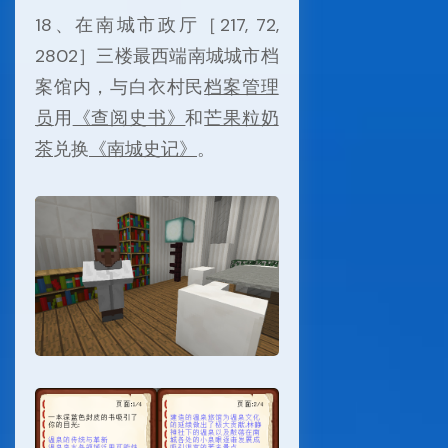
18、在南城市政厅［217, 72,
2802］三楼最西端南城城市档
案馆内，与白衣村民
档案管理
员
用
《查阅史书》
和
芒果粒奶
茶
兑换
《南城史记》
。