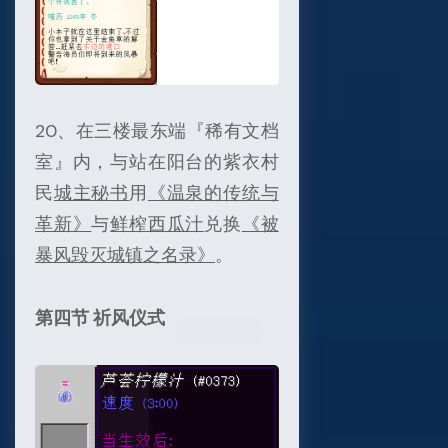
20、在三楼最东端『稀有文档
室』内，与站在阳台的紫衣村
民
城主秘书
用
《温泉的传统与
革新》
与
鲜榨西瓜汁
兑换
《被
暴风毁灭城镇之名录》
。
第四节 祈风仪式