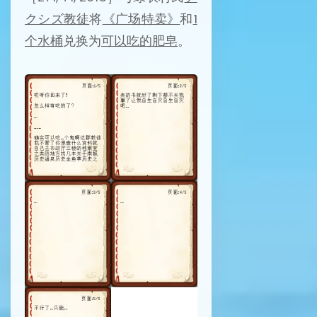
クシズ教徒
将
《广场特卖》
和
1
个水桶
兑换为
可以吃的肥皂
。