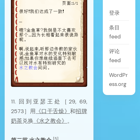
登录
条目
feed
评论
feed
WordPr
ess.org
11. 回到亚瑟王处［29, 69,
2573］用
《口干舌燥》
和
招牌
奶茶
兑换
《水之教会》
。
[5]