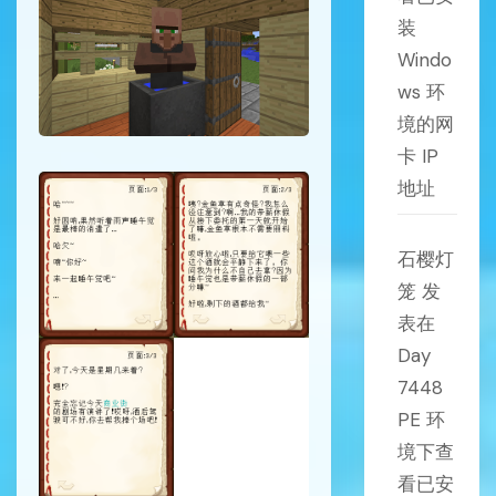
装
Windo
ws 环
境的网
卡 IP
地址
石樱灯
笼
发
表在
Day
7448
PE 环
境下查
看已安