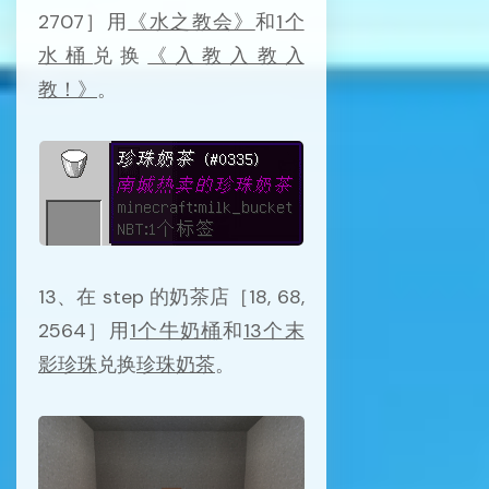
2707］用
《水之教会》
和
1个
水桶
兑换
《入教入教入
教！》
。
13、在 step 的奶茶店［18, 68,
2564］用
1个牛奶桶
和
13个末
影珍珠
兑换
珍珠奶茶
。