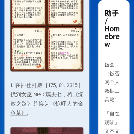
助手
/
Hom
ebre
w
饭盒
（饭否
网个人
1. 在神社拜殿［175, 81, 2315］
数据工
找到女巫 NPC
璃央七
，将
《绽
具箱）
放之路》
兑换为
《惊吓人的金
鱼草》
。
『自在
观喵』
文本文