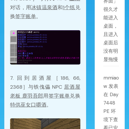
界面」
对话，用
冰镇温泉酒
和
1个纸
兑
很久才
换
签字账单
。
能进入
桌面，
且进入
桌面后
没有明
显拖慢
mmiao
7. 回到居酒屋［186, 66,
w
发表
2368］与铁傀儡 NPC
居酒屋
在
Day
老板 鹿羽吾郎
用
签字账单
兑换
7448
特供巫女口嚼酒
。
PE 环
境下查
看已安