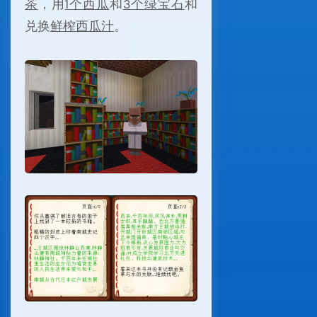
茶
，用
1个西瓜
和
3个绿宝石
和
兑换
鲜榨西瓜汁
。