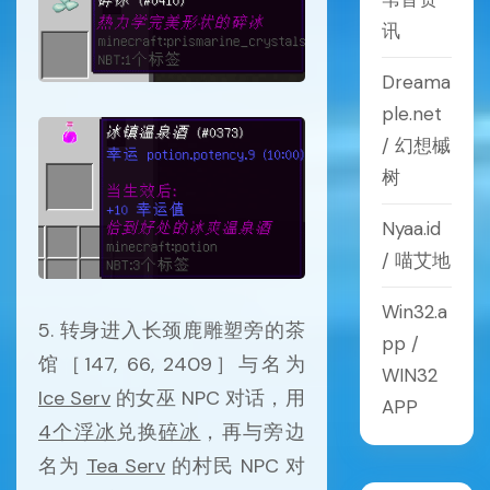
讯
Dreama
ple.net
/ 幻想槭
树
Nyaa.id
/ 喵艾地
Win32.a
5. 转身进入长颈鹿雕塑旁的茶
pp /
馆［147, 66, 2409］与名为
WIN32
Ice Serv
的女巫 NPC 对话，用
APP
4个浮冰
兑换
碎冰
，再与旁边
名为
Tea Serv
的村民 NPC 对