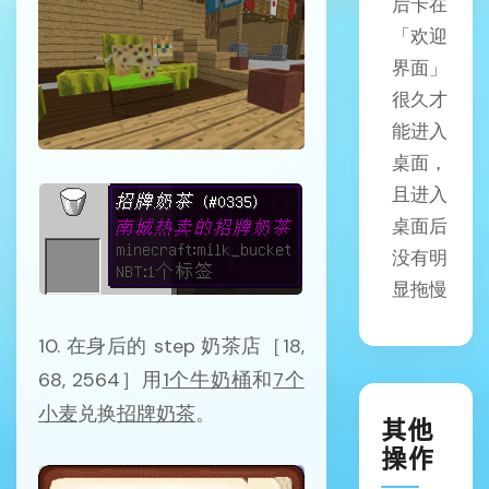
后卡在
「欢迎
界面」
很久才
能进入
桌面，
且进入
桌面后
没有明
显拖慢
10. 在身后的 step 奶茶店［18,
68, 2564］用
1个牛奶桶
和
7个
小麦
兑换
招牌奶茶
。
其他
操作