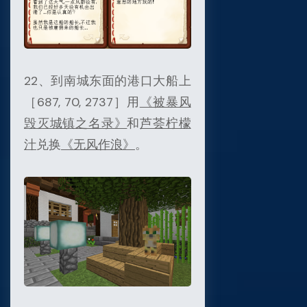
22、到南城东面的港口大船上
［687, 70, 2737］用
《被暴风
毁灭城镇之名录》
和
芦荟柠檬
汁
兑换
《无风作浪》
。