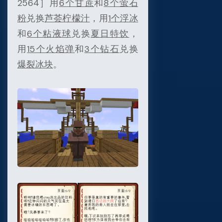
2564］用
6个甘蔗
和
8个萤石
粉
兑换
芦荟柠檬汁
，用
1个浮冰
和
6个粘液球
兑换
夏日特饮
，
用
15个火焰弹
和
3个钻石
兑换
爆裂冰块
。