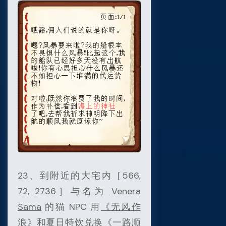
23、到附近的大宅内［566,
72, 2736］与名为
Venera
Sama
的猫 NPC 用
《无风作
浪》
和
夏日特饮
兑换
《一路顺