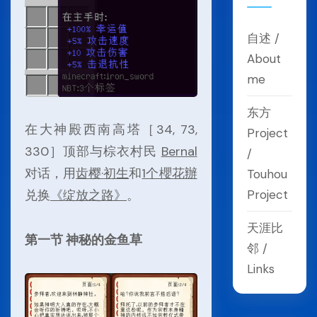
自述 /
About
me
东方
在大神殿西南高塔［34, 73,
Project
330］顶部与棕衣村民
Bernal
/
对话，用
齿樱·初生
和
1个櫻花辦
Touhou
Project
兑换
《绽放之路》
。
天涯比
第一节 神秘的金鱼草
邻 /
Links