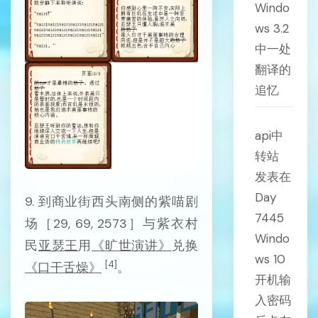
Windo
ws 3.2
中一处
翻译的
追忆
api中
转站
发表在
Day
9. 到商业街西头南侧的紫喵剧
7445
场［29, 69, 2573］与紫衣村
Windo
民
亚瑟王
用
《旷世演讲》
兑换
ws 10
[4]
《口干舌燥》
。
开机输
入密码