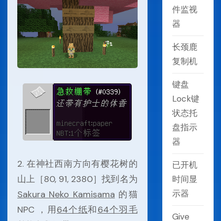
件监视
器
长颈鹿
复制机
键盘
Lock键
状态托
盘指示
器
2. 在神社西南方向有樱花树的
已开机
山上［80, 91, 2380］找到名为
时间显
示器
Sakura Neko Kamisama
的猫
NPC ，用
64个纸
和
64个羽毛
Give