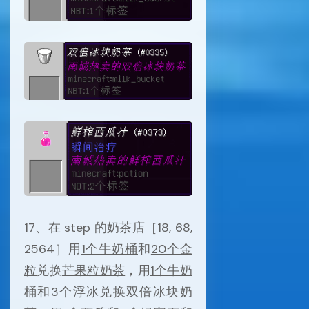
17、在 step 的奶茶店［18, 68,
2564］用
1个牛奶桶
和
20个金
粒
兑换
芒果粒奶茶
，用
1个牛奶
桶
和
3个浮冰
兑换
双倍冰块奶