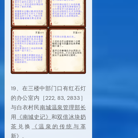
19、在三楼中部门口有红石灯
的办公室内［222, 83, 2833］
与白衣村民
南城温泉管理部长
用
《南城史记》
和
双倍冰块奶
茶
兑换
《温泉的传统与革
新》
。