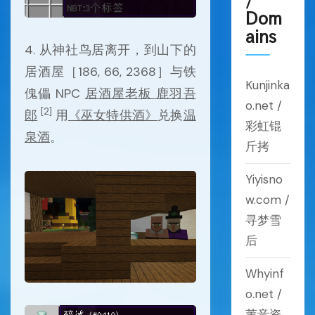
Dom
ains
4. 从神社鸟居离开，到山下的
居酒屋［186, 66, 2368］与铁
Kunjinka
傀儡 NPC
居酒屋老板 鹿羽吾
o.net /
[2]
郎
用
《巫女特供酒》
兑换
温
彩虹锟
泉酒
。
斤拷
Yiyisno
w.com /
寻梦雪
后
Whyinf
o.net /
苇音资