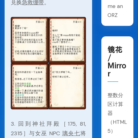
兑换
急救绷带
。
me an
ORZ
镜花
/
Mirro
r
整数分
区计算
器
（HTML
3. 回到神社拜殿［175, 81,
5）
2315］与女巫 NPC
璃央七
将