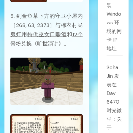
装
Windo
8. 到金鱼草下方的守卫小屋内
ws 环
［268, 63, 2373］与棕衣村民
境的网
鬼灯
用
特供巫女口嚼酒
和
12个
卡 IP
骨粉
兑换
《旷世演讲》
。
地址
Soha
Jin
发
表在
Day
6470
时光微
尘：关
于