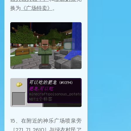
换为
《广场特卖》
。
15、在附近的神乐广场喷泉旁
［271, 71, 2610］与绿衣村民
ア