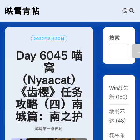
Skip
映雪青帖
to
content
搜索
2022年8月20日
.
Day 6045 喵
窝
（Nyaacat）
Win故知
《齿樱》任务
新
(159)
攻略（四）南
欲书不
城篇：南之护
达
(48)
撰写第一条评论
筱林乐