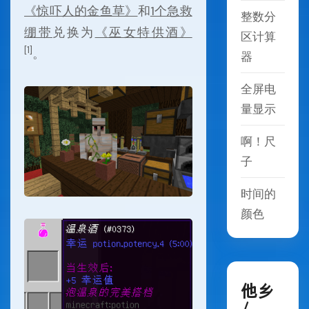
《惊吓人的金鱼草》
和
1个急救
整数分
绷带
兑换为
《巫女特供酒》
区计算
[1]
。
器
全屏电
量显示
啊！尺
子
时间的
颜色
他乡
/