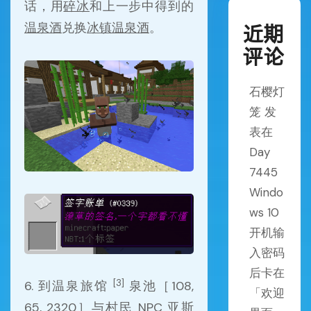
话，用
碎冰
和上一步中得到的
温泉酒
兑换
冰镇温泉酒
。
近期
评论
石樱灯
笼
发
表在
Day
7445
Windo
ws 10
开机输
入密码
后卡在
[3]
6. 到温泉旅馆
泉池［108,
「欢迎
65, 2320］与村民 NPC
亚斯