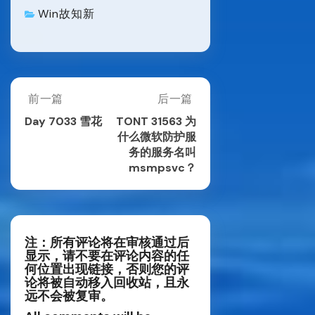
Win故知新
Post
前一篇
后一篇
Previous
Next
Post:
Post:
navigation
Day 7033 雪花
TONT 31563 为
Day
TONT
什么微软防护服
7033
31563
务的服务名叫
雪
为
msmpsvc？
花
什
么
微
软
防
注：所有评论将在审核通过后
护
显示，请不要在评论内容的任
何位置出现链接，否则您的评
服
论将被自动移入回收站，且永
务
远不会被复审。
的