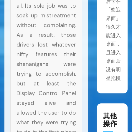
后卡在
all. Its sole job was to
「欢迎
soak up mistreatment
界面」
without complaining.
很久才
As a result, those
能进入
桌面，
drivers lost whatever
且进入
nifty features their
桌面后
shenanigans were
没有明
trying to accomplish,
显拖慢
but at least the
Display Control Panel
stayed alive and
allowed the user to do
其他
what they were trying
操作