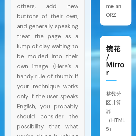
others, add new
me an
ORZ
buttons of their own,
and generally speaking
treat the page as a
lump of clay waiting to
镜花
be molded into their
/
Mirro
own image. (Here’s a
r
handy rule of thumb: If
your technique works
整数分
only if the user speaks
区计算
English, you probably
器
should consider the
（HTML
possibility that what
5）