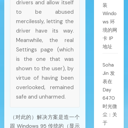
drivers and allow itself
装
to be abused
Windo
mercilessly, letting the
ws 环
境的网
driver have its way.
卡 IP
Meanwhile, the real
地址
Settings page (which
is the one that was
Soha
shown to the user), by
Jin
发
virtue of having been
表在
overlooked, remained
Day
safe and unharmed.
6470
时光微
尘：关
（对此的）解决方案是造一个
于
跟 Windows 95 传统的（显示