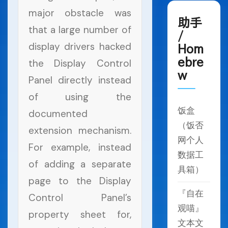
major obstacle was
助手
that a large number of
/
display drivers hacked
Hom
ebre
the Display Control
w
Panel directly instead
of using the
饭盒
documented
（饭否
extension mechanism.
网个人
For example, instead
数据工
of adding a separate
具箱）
page to the Display
『自在
Control Panel’s
观喵』
property sheet for,
文本文