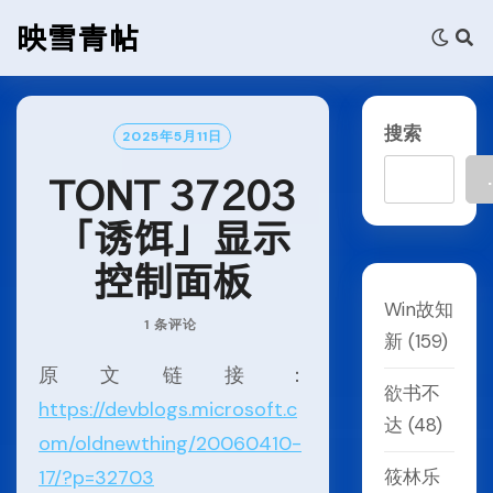
Skip
映雪青帖
to
content
搜索
2025年5月11日
.
TONT 37203
「诱饵」显示
控制面板
Win故知
1 条评论
新
(159)
原文链接：
欲书不
https://devblogs.microsoft.c
达
(48)
om/oldnewthing/20060410-
17/?p=32703
筱林乐