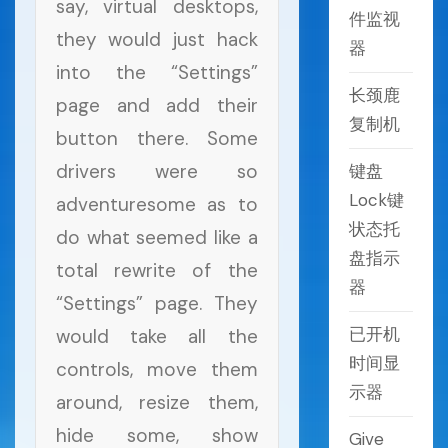
say, virtual desktops,
件监视
they would just hack
器
into the “Settings”
长颈鹿
page and add their
复制机
button there. Some
drivers were so
键盘
Lock键
adventuresome as to
状态托
do what seemed like a
盘指示
total rewrite of the
器
“Settings” page. They
已开机
would take all the
时间显
controls, move them
示器
around, resize them,
hide some, show
Give