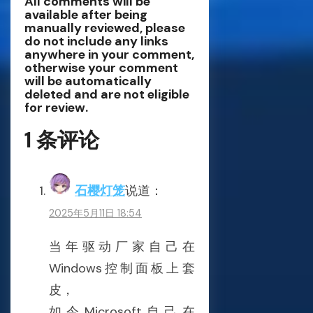
All comments will be
服
available after being
务
manually reviewed, please
名
do not include any links
叫
anywhere in your comment,
Msmpsvc？
otherwise your comment
will be automatically
deleted and are not eligible
for review.
1 条评论
石樱灯笼
说道：
2025年5月11日 18:54
当年驱动厂家自己在
Windows控制面板上套
皮，
如今Microsoft自己在