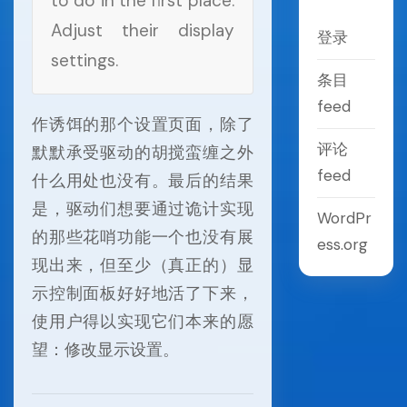
to do in the first place:
Adjust their display
登录
settings.
条目
feed
作诱饵的那个设置页面，除了
评论
默默承受驱动的胡搅蛮缠之外
feed
什么用处也没有。最后的结果
是，驱动们想要通过诡计实现
WordPr
的那些花哨功能一个也没有展
ess.org
现出来，但至少（真正的）显
示控制面板好好地活了下来，
使用户得以实现它们本来的愿
望：修改显示设置。