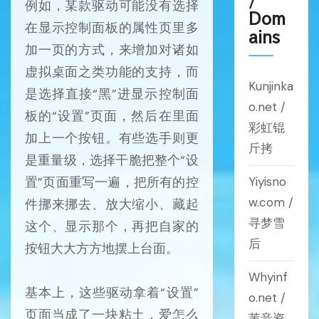
例如，某款驱动可能没有选择
Dom
在显示控制面板的属性页里多
ains
加一页的方式，来增加对诸如
虚拟桌面之类功能的支持，而
Kunjinka
是选择直接“黑”进显示控制面
o.net /
板的“设置”页面，然后在里面
彩虹锟
加上一个按钮。有些选手则更
斤拷
是重量级，选择干脆把整个“设
置”页面重写一遍，把所有的控
Yiyisno
w.com /
件挪来挪去、放大缩小、藏起
寻梦雪
这个、显示那个，再把自家的
后
按钮大大方方地摆上台面。
Whyinf
基本上，这些驱动拿着“设置”
o.net /
页面当成了一块粘土，爱怎么
苇音资