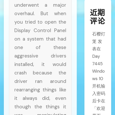
underwent a major
近期
overhaul. But when
评论
you tried to open the
Display Control Panel
石樱灯
on a system that had
笼
发
one of these
表在
aggressive drivers
Day
7445
installed, it would
Windo
crash because the
ws 10
driver ran around
开机输
rearranging things like
入密码
it always did, even
后卡在
though the things it
「欢迎