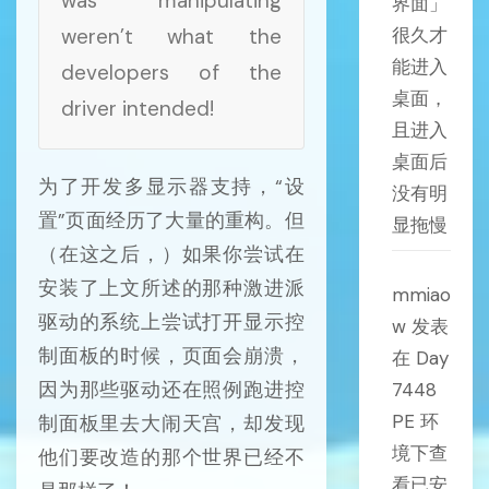
was manipulating
界面」
很久才
weren’t what the
能进入
developers of the
桌面，
driver intended!
且进入
桌面后
为了开发多显示器支持，“设
没有明
置”页面经历了大量的重构。但
显拖慢
（在这之后，）如果你尝试在
安装了上文所述的那种激进派
mmiao
驱动的系统上尝试打开显示控
w
发表
制面板的时候，页面会崩溃，
在
Day
因为那些驱动还在照例跑进控
7448
PE 环
制面板里去大闹天宫，却发现
境下查
他们要改造的那个世界已经不
看已安