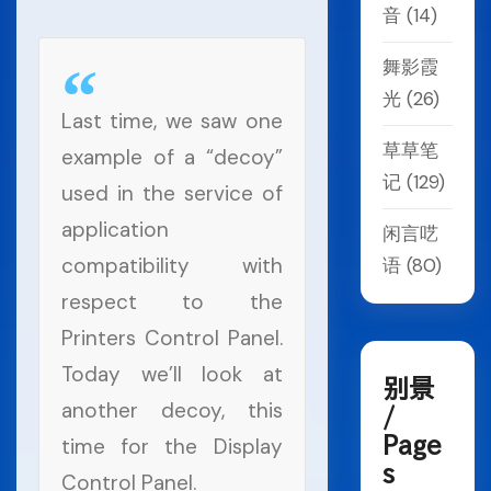
音
(14)
舞影霞
光
(26)
Last time, we saw one
草草笔
example of a “decoy”
记
(129)
used in the service of
application
闲言呓
compatibility with
语
(80)
respect to the
Printers Control Panel.
Today we’ll look at
别景
another decoy, this
/
Page
time for the Display
s
Control Panel.