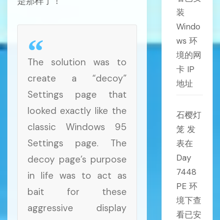
是那样了！
装
Windo
ws 环
境的网
The solution was to
卡 IP
create a “decoy”
地址
Settings page that
looked exactly like the
石樱灯
classic Windows 95
笼
发
Settings page. The
表在
Day
decoy page’s purpose
7448
in life was to act as
PE 环
bait for these
境下查
aggressive display
看已安